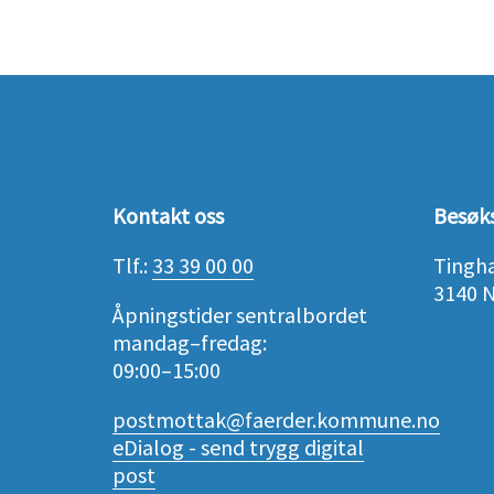
Kontakt oss
Besøk
Tlf.:
33 39 00 00
Tingh
3140 
Åpningstider sentralbordet
mandag–fredag:
09:00–15:00
postmottak@faerder.kommune.no
eDialog - send trygg digital
post