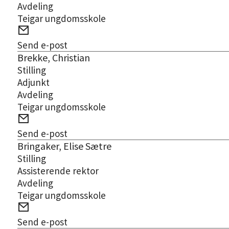
Avdeling
Teigar ungdomsskole
E-
post
Send e-post
Brekke, Christian
Stilling
Adjunkt
Avdeling
Teigar ungdomsskole
E-
post
Send e-post
Bringaker, Elise Sætre
Stilling
Assisterende rektor
Avdeling
Teigar ungdomsskole
E-
post
Send e-post