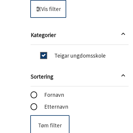
Vis filter
Filter
Kategorier
Kategorier
Filter
Teigar ungdomsskole
Sortering
Sortering
Fornavn
Etternavn
Tøm filter