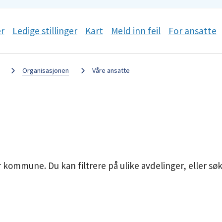
r
Ledige stillinger
Kart
Meld inn feil
For ansatte
Organisasjonen
Våre ansatte
r kommune. Du kan filtrere på ulike avdelinger, eller sø