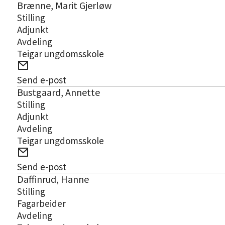
Brænne, Marit Gjerløw
Stilling
Adjunkt
Avdeling
Teigar ungdomsskole
E-
post
Send e-post
Bustgaard, Annette
Stilling
Adjunkt
Avdeling
Teigar ungdomsskole
E-
post
Send e-post
Daffinrud, Hanne
Stilling
Fagarbeider
Avdeling