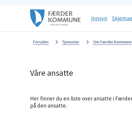
Færder
Sosiale
Innsyn
Skjemae
kommune
media
Du
Forsiden
Tjenester
Om Færder kommune
er
her:
Våre ansatte
Her finner du en liste over ansatte i Færde
på den ansatte.