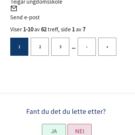
Teigar ungdomsskole
E-
post
Send e-post
Viser
1-10
av
62
treff, side
1
av
7
...
1
2
3
›
»
Fant du det du lette etter?
JA
NEI