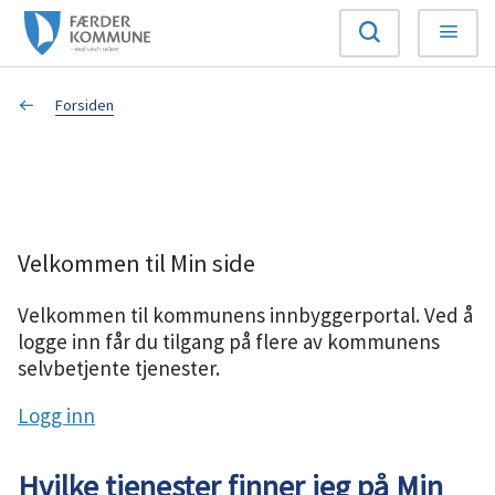
F
Søk
Meny
æ
Du
Forsiden
r
er
d
her:
e
Velkommen til Min side
r
Velkommen til kommunens innbyggerportal. Ved å
k
logge inn får du tilgang på flere av kommunens
selvbetjente tjenester.
o
Logg inn
m
m
Hvilke tjenester finner jeg på Min