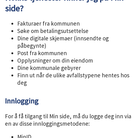
side?
u
n
Fakturaer fra kommunen
Søke om betalingsutsettelse
e
Dine digitale skjemaer (innsendte og
påbegynte)
Post fra kommunen
Opplysninger om din eiendom
Dine kommunale gebyrer
Finn ut når de ulike avfallstypene hentes hos
deg
Innlogging
For å få tilgang til Min side, må du logge deg inn via
en av disse innloggingsmetodene:
MinID