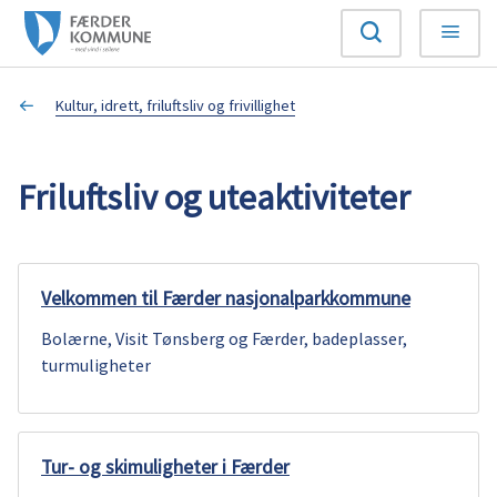
F
Søk
Meny
æ
Du
Kultur, idrett, friluftsliv og frivillighet
r
er
d
Friluftsliv og uteaktiviteter
her:
e
r
Velkommen til Færder nasjonalparkkommune
k
Bolærne, Visit Tønsberg og Færder, badeplasser,
turmuligheter
o
m
Tur- og skimuligheter i Færder
m