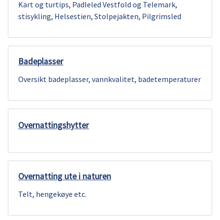
Kart og turtips, Padleled Vestfold og Telemark,
u
stisykling, Helsestien, Stolpejakten, Pilgrimsled
n
e
Badeplasser
Oversikt badeplasser, vannkvalitet, badetemperaturer
Overnattingshytter
Overnatting ute i naturen
Telt, hengekøye etc.