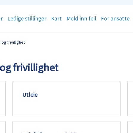
r
Ledige stillinger
Kart
Meld inn feil
For ansatte
v og frivillighet
 og frivillighet
Utleie