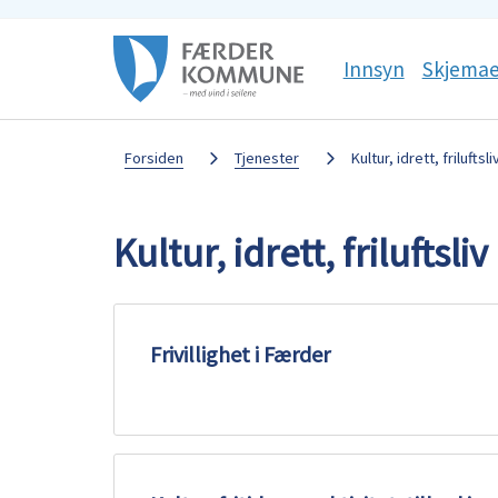
Færder
Sosiale
Innsyn
Skjemae
kommune
media
Du
Forsiden
Tjenester
Kultur, idrett, friluftsli
er
Kultur, idrett, friluftsliv
her:
Frivillighet i Færder