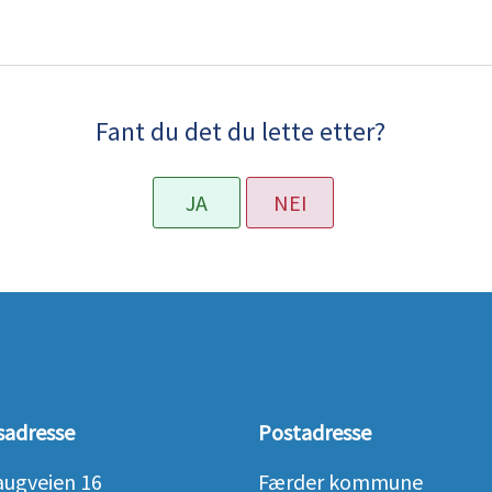
Fant du det du lette etter?
JA
NEI
sadresse
Postadresse
augveien 16
Færder kommune