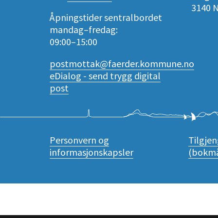
3140 
Åpningstider sentralbordet
mandag–fredag:
09:00–15:00
postmottak@faerder.kommune.no
eDialog - send trygg digital
post
Personvern og
Tilgje
informasjonskapsler
(bokmå