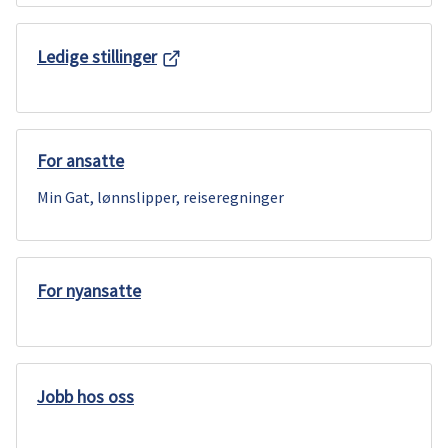
u
Ledige stillinger
n
e
For ansatte
Min Gat, lønnslipper, reiseregninger
For nyansatte
Jobb hos oss