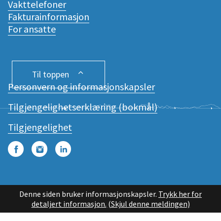
Vakttelefoner
Fakturainformasjon
For ansatte
Til toppen
Personvern og informasjonskapsler
Tilgjengelighetserklæring (bokmål)
Tilgjengelighet
Facebook
Instagram
LinkedIn
Denne siden bruker informasjonskapsler.
Trykk her for
detaljert informasjon.
(Skjul denne meldingen)