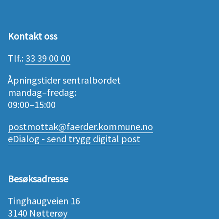
Kontakt oss
Tlf.:
33 39 00 00
Åpningstider sentralbordet
mandag–fredag:
09:00–15:00
postmottak@faerder.kommune.no
eDialog - send trygg digital post
Besøksadresse
Tinghaugveien 16
3140 Nøtterøy