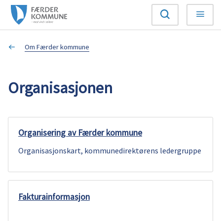
F
Søk
Meny
æ
Du
Om Færder kommune
r
er
d
Organisasjonen
her:
e
r
Organisering av Færder kommune
k
Organisasjonskart, kommunedirektørens ledergruppe
o
m
Fakturainformasjon
m