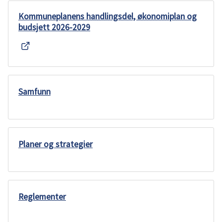
u
Kommuneplanens handlingsdel, økonomiplan og
budsjett 2026-2029
n
e
Samfunn
Planer og strategier
Reglementer