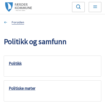
F
Søk
Meny
æ
Du
Forsiden
r
er
d
Politikk og samfunn
her:
e
r
Politikk
k
o
Politiske møter
m
m