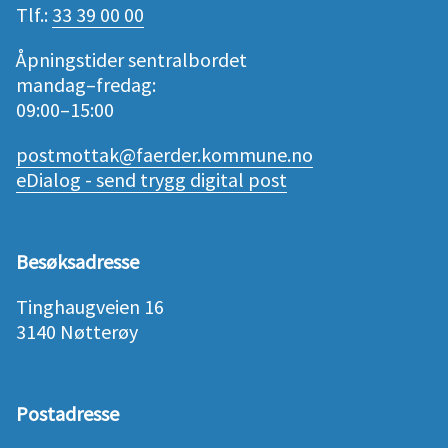
Tlf.:
33 39 00 00
Åpningstider sentralbordet
mandag–fredag:
09:00–15:00
postmottak@faerder.kommune.no
eDialog - send trygg digital post
Besøksadresse
Tinghaugveien 16
3140 Nøtterøy
Postadresse