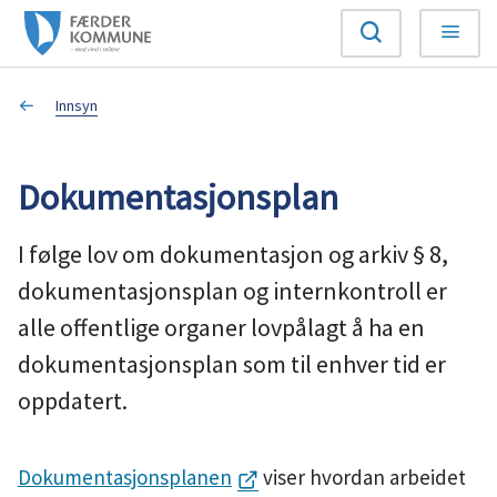
F
Søk
Meny
æ
Du
Innsyn
r
er
d
Dokumentasjonsplan
her:
e
I følge lov om dokumentasjon og arkiv § 8,
r
dokumentasjonsplan og internkontroll er
k
alle offentlige organer lovpålagt å ha en
dokumentasjonsplan som til enhver tid er
o
oppdatert.
m
m
Dokumentasjonsplanen
viser hvordan arbeidet