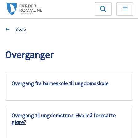
F
Søk
Meny
æ
Du
Skole
r
er
d
Overganger
her:
e
r
Overgang fra barneskole til ungdomsskole
k
o
Overgang til ungdomstrinn-Hva må foresatte
m
gjøre?
m