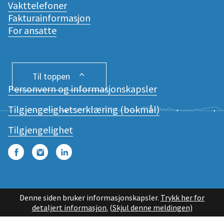
Vakttelefoner
Fakturainformasjon
For ansatte
Til toppen
Personvern og informasjonskapsler
Tilgjengelighetserklæring (bokmål)
Tilgjengelighet
Facebook
Instagram
LinkedIn
Denne siden bruker informasjonskapsler.
Trykk her for
detaljert informasjon.
(Skjul denne meldingen)