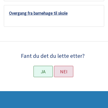
u
Overgang fra barnehage til skole
n
e
Fant du det du lette etter?
JA
NEI