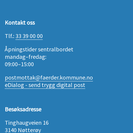
Kontakt oss
Tlf.:
33 39 00 00
Åpningstider sentralbordet
mandag–fredag:
09:00–15:00
postmottak@faerder.kommune.no
eDialog - send trygg digital post
Besøksadresse
Tinghaugveien 16
3140 Nøtterøy