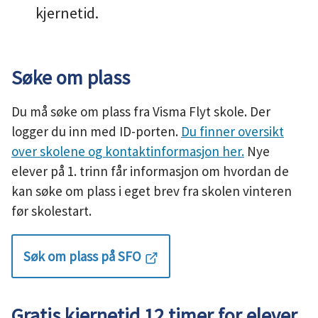
kjernetid.
u
n
Søke om plass
e
Du må søke om plass fra Visma Flyt skole. Der
logger du inn med ID-porten.
Du finner oversikt
over skolene og kontaktinformasjon her.
Nye
elever på 1. trinn får informasjon om hvordan de
kan søke om plass i eget brev fra skolen vinteren
før skolestart.
Søk om plass på SFO
Gratis kjernetid 12 timer for elever