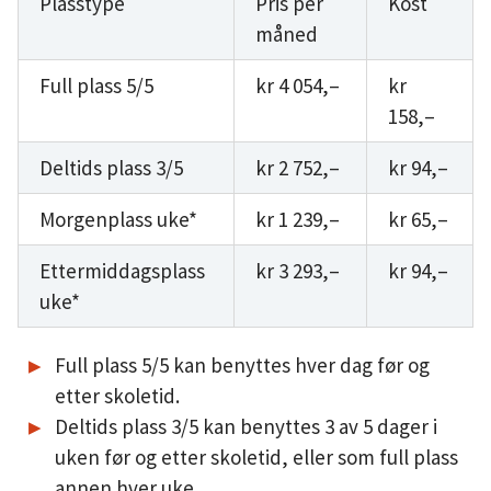
Plasstype
Pris per
Kost
måned
Full plass 5/5
kr 4 054,–
kr
158,–
Deltids plass 3/5
kr 2 752,–
kr 94,–
Morgenplass uke*
kr 1 239,–
kr 65,–
Ettermiddagsplass
kr 3 293,–
kr 94,–
uke*
Full plass 5/5 kan benyttes hver dag før og
etter skoletid.
Deltids plass 3/5 kan benyttes 3 av 5 dager i
uken før og etter skoletid, eller som full plass
annen hver uke.