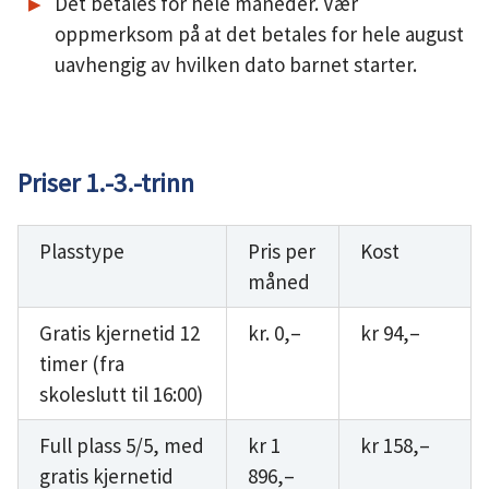
Det betales for hele måneder. Vær
oppmerksom på at det betales for hele august
uavhengig av hvilken dato barnet starter.
Priser 1.-3.-trinn
Plasstype
Pris per
Kost
måned
Gratis kjernetid 12
kr. 0,–
kr 94,–
timer (fra
skoleslutt til 16:00)
Full plass 5/5, med
kr 1
kr 158,–
gratis kjernetid
896,–