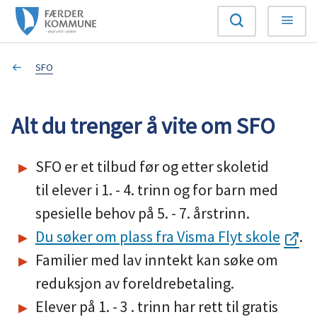
F
Søk
Meny
æ
Du
SFO
r
er
d
Alt du trenger å vite om SFO
her:
e
SFO er et tilbud før og etter skoletid
r
til elever i 1. - 4. trinn og for barn med
k
spesielle behov på 5. - 7. årstrinn.
Du søker om plass fra Visma Flyt skole
.
o
Familier med lav inntekt kan søke om
m
reduksjon av foreldrebetaling.
m
Elever på 1. - 3 . trinn har rett til gratis