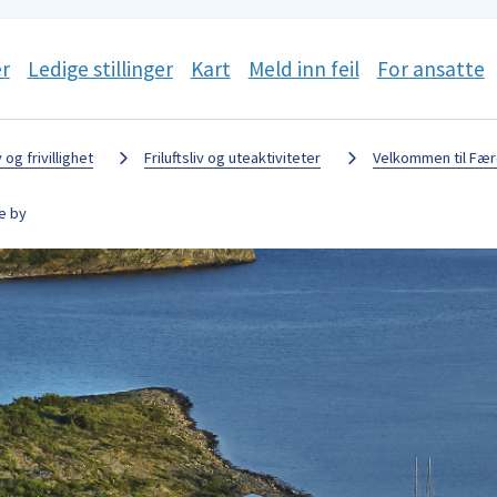
r
Ledige stillinger
Kart
Meld inn feil
For ansatte
v og frivillighet
Friluftsliv og uteaktiviteter
Velkommen til Fæ
e by