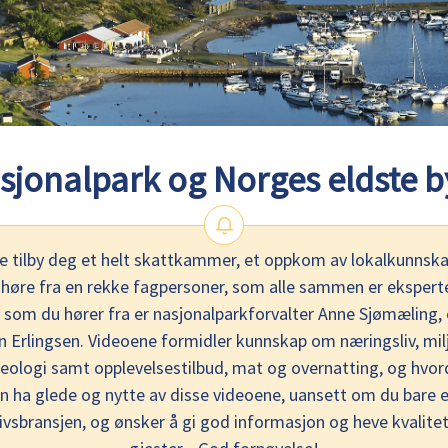
jonalpark og Norges eldste b
tilby deg et helt skattkammer, et oppkom av lokalkunnskap
u høre fra en rekke fagpersoner, som alle sammen er eksperter
 som du hører fra er nasjonalparkforvalter Anne Sjømæling, 
an Erlingsen. Videoene formidler kunnskap om næringsliv, milj
, geologi samt opplevelsestilbud, mat og overnatting, og hv
n ha glede og nytte av disse videoene, uansett om du bare er
elivsbransjen, og ønsker å gi god informasjon og heve kvalitet