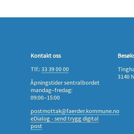
Kontakt oss
Besøk
Tlf.:
33 39 00 00
Tingh
3140 
Åpningstider sentralbordet
mandag–fredag:
09:00–15:00
postmottak@faerder.kommune.no
eDialog - send trygg digital
post