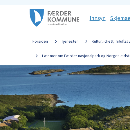
Færder
Sosiale
Innsyn
Skjemae
kommune
media
Du
Forsiden
Tjenester
Kultur, idrett, friluftsli
er
Lær mer om Færder nasjonalpark og Norges eldst
her: