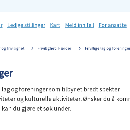
r
Ledige stillinger
Kart
Meld inn feil
For ansatte
v og frivillighet
Frivillighet i Færder
Frivillige lag og foreninge
nger
lag og foreninger som tilbyr et bredt spekter
ktiviteter og kulturelle aktiviteter. Ønsker du å ko
, kan du gjøre et søk under.