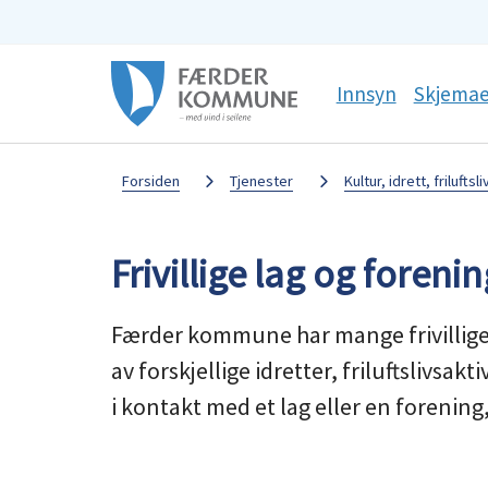
Færder
Sosiale
Innsyn
Skjemae
kommune
media
Du
Forsiden
Tjenester
Kultur, idrett, friluftsli
er
Frivillige lag og foreni
her:
Færder kommune har mange frivillige 
av forskjellige idretter, friluftslivsa
i kontakt med et lag eller en forening