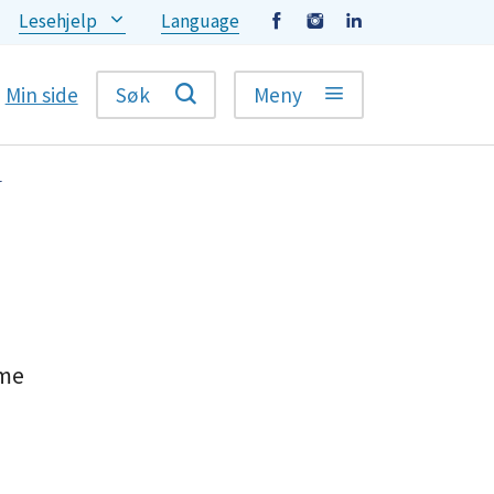
Lesehjelp
Language
Facebook
Instagram
LinkedIn
Min side
Søk
Meny
r
Kontaktinfo
mme