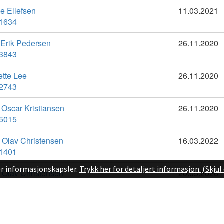
r informasjonskapsler.
Trykk her for detaljert informasjon.
(Skju