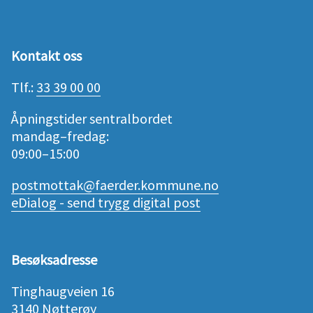
Kontakt oss
Tlf.:
33 39 00 00
Åpningstider sentralbordet
mandag–fredag:
09:00–15:00
postmottak@faerder.kommune.no
eDialog - send trygg digital post
Besøksadresse
Tinghaugveien 16
3140 Nøtterøy