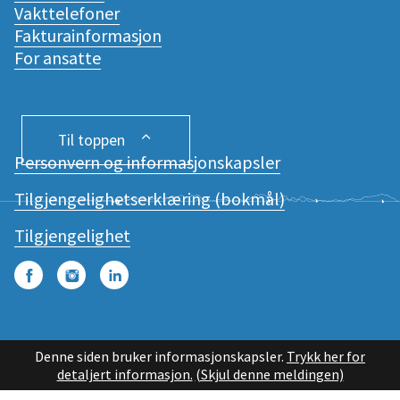
Vakttelefoner
Fakturainformasjon
For ansatte
Til toppen
Personvern og informasjonskapsler
Tilgjengelighetserklæring (bokmål)
Tilgjengelighet
Facebook
Instagram
LinkedIn
Denne siden bruker informasjonskapsler.
Trykk her for
detaljert informasjon.
(Skjul denne meldingen)