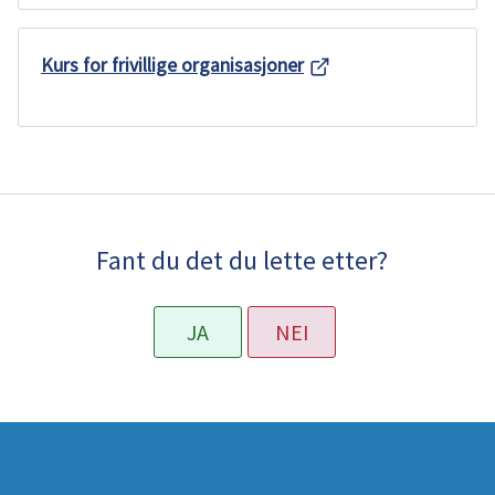
u
Kurs for frivillige organisasjoner
n
e
Fant du det du lette etter?
JA
NEI