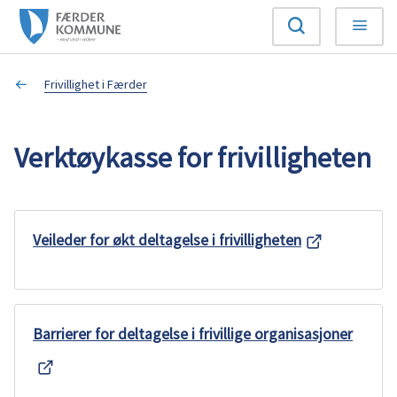
F
Søk
Meny
æ
Du
Frivillighet i Færder
r
er
d
Verktøykasse for frivilligheten
her:
e
r
Veileder for økt deltagelse i frivilligheten
k
o
Barrierer for deltagelse i frivillige organisasjoner
m
m