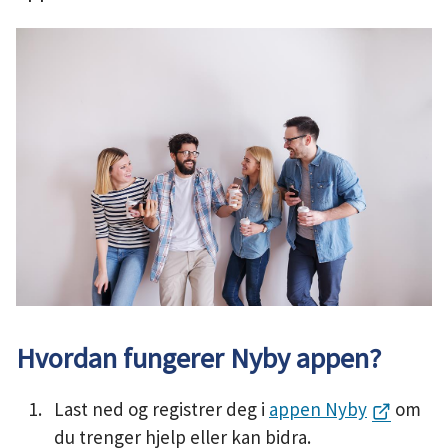
u
n
e
Hvordan fungerer Nyby appen?
Last ned og registrer deg i
appen Nyby
om
du trenger hjelp eller kan bidra.