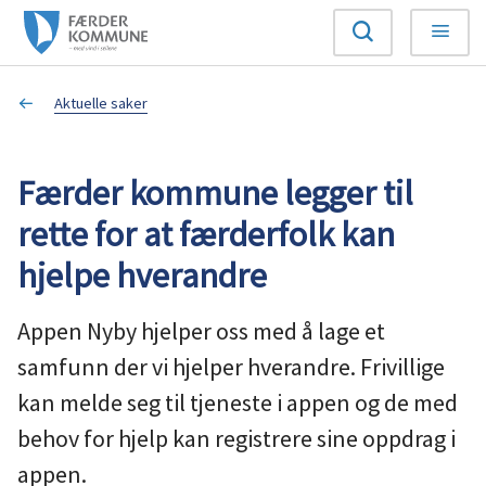
F
Søk
Meny
æ
Du
Aktuelle saker
r
er
d
Færder kommune legger til
her:
e
rette for at færderfolk kan
r
hjelpe hverandre
k
Appen Nyby hjelper oss med å lage et
o
samfunn der vi hjelper hverandre. Frivillige
kan melde seg til tjeneste i appen og de med
m
behov for hjelp kan registrere sine oppdrag i
m
appen.