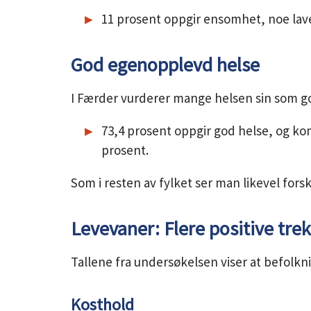
11 prosent oppgir ensomhet, noe lave
God egenopplevd helse
I Færder vurderer mange helsen sin som go
73,4 prosent oppgir god helse, og k
prosent.
Som i resten av fylket ser man likevel for
Levevaner: Flere positive tre
Tallene fra undersøkelsen viser at befolkn
Kosthold