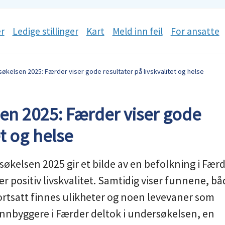
r
Ledige stillinger
Kart
Meld inn feil
For ansatte
kelsen 2025: Færder viser gode resultater på livskvalitet og helse
en 2025: Færder viser gode
et og helse
søkelsen 2025 gir et bilde av en befolkning i Fær
r positiv livskvalitet. Samtidig viser funnene, bå
fortsatt finnes ulikheter og noen levevaner som
 innbyggere i Færder deltok i undersøkelsen, en