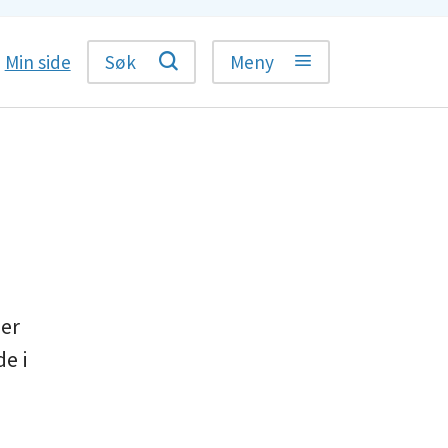
Min side
Søk
Meny
der
de i