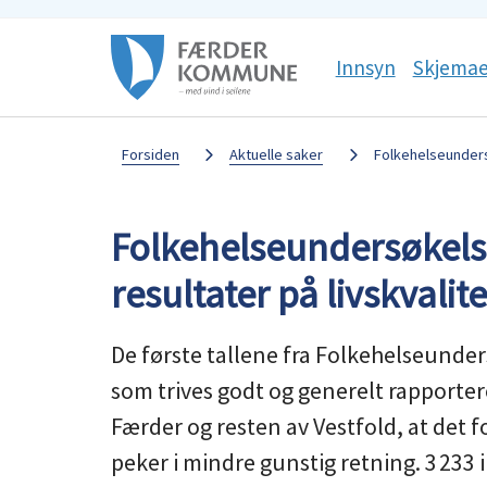
Færder
Sosiale
Innsyn
Skjemae
kommune
media
Du
Forsiden
Aktuelle saker
Folkehelseundersø
er
Folkehelseundersøkels
her:
resultater på livskvalit
De første tallene fra Folkehelseunder
som trives godt og generelt rapportere
Færder og resten av Vestfold, at det 
peker i mindre gunstig retning. 3 233