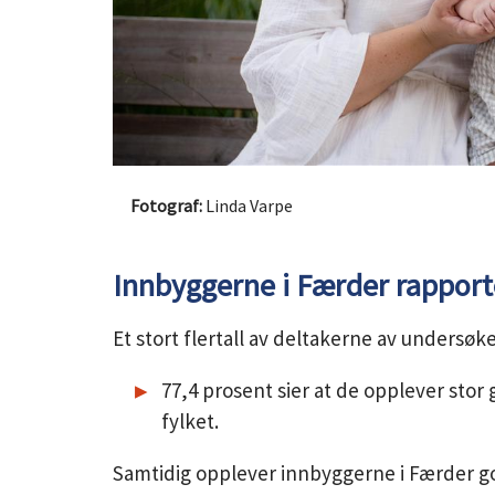
Linda Varpe
Innbyggerne i Færder rapporte
Et stort flertall av deltakerne av undersøk
77,4 prosent sier at de opplever stor 
fylket.
Samtidig opplever innbyggerne i Færder go