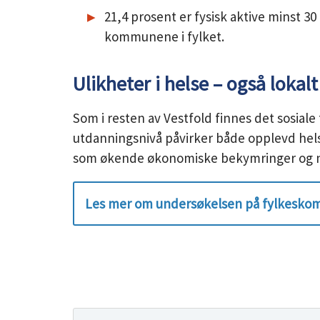
21,4 prosent er fysisk aktive minst 3
kommunene i fylket.
Ulikheter i helse – også lokalt
Som i resten av Vestfold finnes det sosiale 
utdanningsnivå påvirker både opplevd helse
som økende økonomiske bekymringer og noe 
Les mer om undersøkelsen på fylkesko