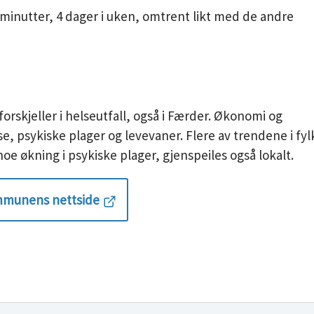
0 minutter, 4 dager i uken, omtrent likt med de andre
forskjeller i helseutfall, også i Færder. Økonomi og
, psykiske plager og levevaner. Flere av trendene i fyl
økning i psykiske plager, gjenspeiles også lokalt.
mmunens nettside