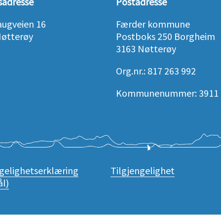
sadresse
Postadresse
augveien 16
Færder kommune
Nøtterøy
Postboks 250 Borgheim
3163 Nøtterøy
Org.nr.: 817 263 992
Kommunenummer: 3911
ngelighetserklæring
Tilgjengelighet
l)