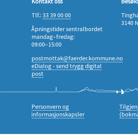
Kontakt oss
Besøk
Tlf.:
33 39 00 00
Tingh
3140 
Åpningstider sentralbordet
mandag–fredag:
09:00–15:00
postmottak@faerder.kommune.no
eDialog - send trygg digital
post
Personvern og
Tilgje
informasjonskapsler
(bokmå