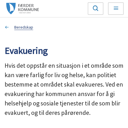
F
Søk
Meny
æ
Du
Beredskap
r
er
d
Evakuering
her:
e
Hvis det oppstår en situasjon i et område som
r
kan være farlig for liv og helse, kan politiet
k
bestemme at området skal evakueres. Ved en
evakuering har kommunen ansvar for å gi
o
helsehjelp og sosiale tjenester til de som blir
m
evakuert, og til deres pårørende.
m