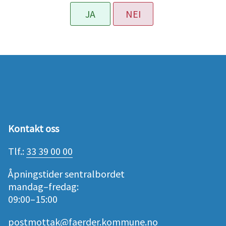
JA
NEI
Kontakt oss
Tlf.:
33 39 00 00
Åpningstider sentralbordet
mandag–fredag:
09:00–15:00
postmottak@faerder.kommune.no