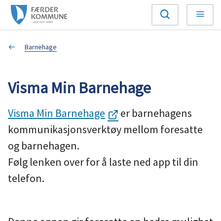
F
Søk
Meny
æ
Du
Barnehage
r
er
d
Visma Min Barnehage
her:
e
Visma Min Barnehage
er barnehagens
r
kommunikasjonsverktøy mellom foresatte
k
og barnehagen.
Følg lenken over for å laste ned app til din
o
telefon.
m
m