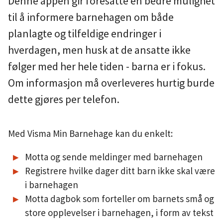
Denne appen gir foresatte en bedre mulighet
u
til å informere barnehagen om både
planlagte og tilfeldige endringer i
n
hverdagen, men husk at de ansatte ikke
e
følger med her hele tiden - barna er i fokus.
Om informasjon må overleveres hurtig burde
dette gjøres per telefon.
Med Visma Min Barnehage kan du enkelt:
Motta og sende meldinger med barnehagen
Registrere hvilke dager ditt barn ikke skal være
i barnehagen
Motta dagbok som forteller om barnets små og
store opplevelser i barnehagen, i form av tekst