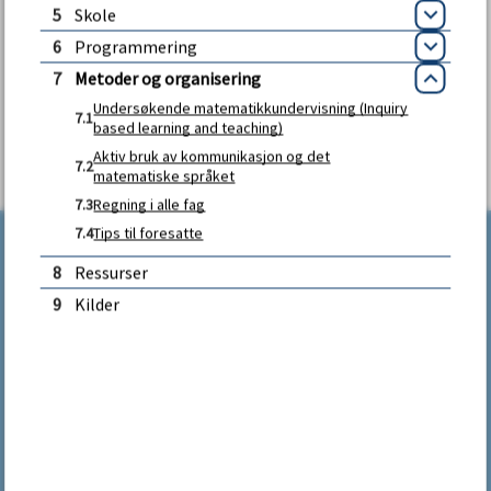
5
Skole
u
Åpne
Fant du det du lette etter?
6
Programmering
Åpne
n
7
Metoder og organisering
Lukk
Undersøkende matematikkundervisning (Inquiry
JA
NEI
7.1
e
based learning and teaching)
Aktiv bruk av kommunikasjon og det
7.2
matematiske språket
7.3
Regning i alle fag
7.4
Tips til foresatte
8
Ressurser
9
Kilder
Kontakt oss
Tlf.:
33 39 00 00
Åpningstider sentralbordet