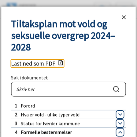
F
Søk
Meny
Tiltaksplan mot vold og seksuelle overg
æ
Tiltaksplan mot vold og
Du
Tiltaksplan mot vold og seksuelle overgrep 2024–2028
seksuelle overgrep 2024–
r
er
2028
d
her:
e
Last ned som PDF
r
Søk i dokumentet
k
Søk
Oppdatert:
15.01.2025
o
1
Forord
2
Hva er vold - ulike typer vold
m
Åpne
3
Status for Færder kommune
Åpne
m
4
Formelle bestemmelser
Lukk