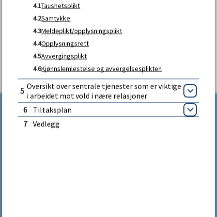
4.1
Taushetsplikt
u
4.2
Samtykke
Fant du det du lette etter?
4.3
Meldeplikt/opplysningsplikt
n
4.4
Opplysningsrett
JA
NEI
e
4.5
Avvergingsplikt
4.6
Kjønnslemlestelse og avvergelsesplikten
Oversikt over sentrale tjenester som er viktige
5
Åpne
i arbeidet mot vold i nære relasjoner
6
Tiltaksplan
Åpne
7
Vedlegg
Kontakt oss
Tlf.:
33 39 00 00
Åpningstider sentralbordet