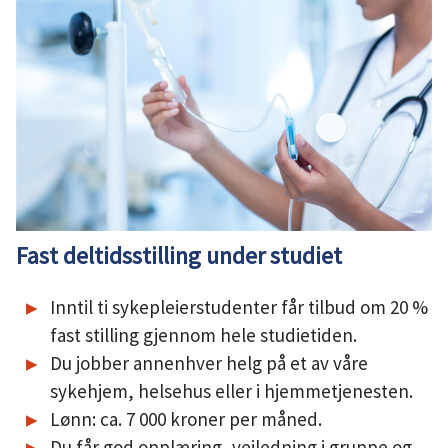
u
n
e
Fast deltidsstilling under studiet
Inntil ti sykepleierstudenter får tilbud om 20 %
fast stilling gjennom hele studietiden.
Du jobber annenhver helg på et av våre
sykehjem, helsehus eller i hjemmetjenesten.
Lønn: ca. 7 000 kroner per måned.
Du får god opplæring, veiledning i gruppe og