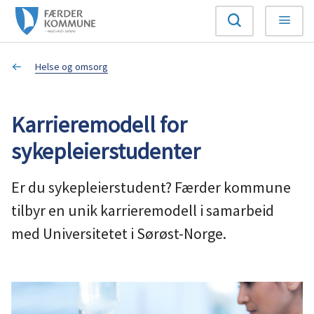
F
Søk
Meny
æ
Du
Helse og omsorg
r
er
d
Karrieremodell for
her:
e
sykepleierstudenter
r
Er du sykepleierstudent? Færder kommune
k
tilbyr en unik karrieremodell i samarbeid
med Universitetet i Sørøst-Norge.
o
m
m