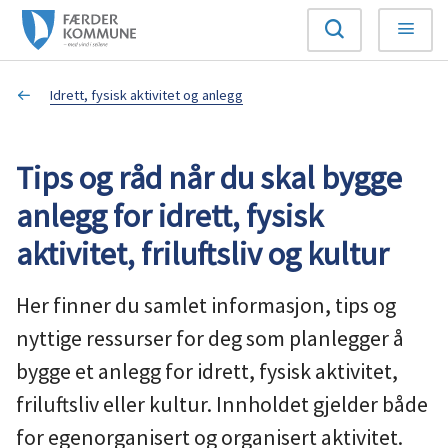
F
Søk
Meny
æ
Du
Idrett, fysisk aktivitet og anlegg
r
er
d
Tips og råd når du skal bygge
her:
e
anlegg for idrett, fysisk
r
aktivitet, friluftsliv og kultur
k
Her finner du samlet informasjon, tips og
o
nyttige ressurser for deg som planlegger å
bygge et anlegg for idrett, fysisk aktivitet,
m
friluftsliv eller kultur. Innholdet gjelder både
m
for egenorganisert og organisert aktivitet.