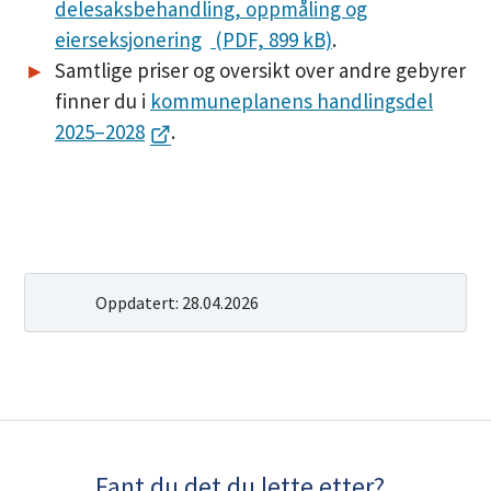
delesaksbehandling, oppmåling og
u
eierseksjonering
(PDF, 899 kB)
.
Samtlige priser og oversikt over andre gebyrer
n
finner du i
kommuneplanens handlingsdel
e
2025–2028
.
Oppdatert:
28.04.2026
Fant du det du lette etter?