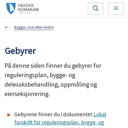
F
Søk
Meny
æ
Du
Bygge, rive eller endre
r
er
d
Gebyrer
her:
e
På denne siden finner du gebyrer for
r
reguleringsplan, bygge- og
k
delesaksbehandling, oppmåling og
eierseksjonering.
o
m
Gebyrene finner du i dokumentet
Lokal
m
forskrift for reguleringsplan, bygge- og