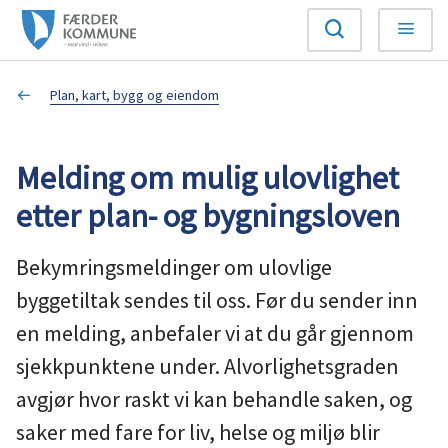
F
Søk
Meny
æ
Du
Plan, kart, bygg og eiendom
r
er
d
Melding om mulig ulovlighet
her:
e
etter plan- og bygningsloven
r
Bekymringsmeldinger om ulovlige
k
byggetiltak sendes til oss. Før du sender inn
en melding, anbefaler vi at du går gjennom
o
sjekkpunktene under. Alvorlighetsgraden
m
avgjør hvor raskt vi kan behandle saken, og
m
saker med fare for liv, helse og miljø blir