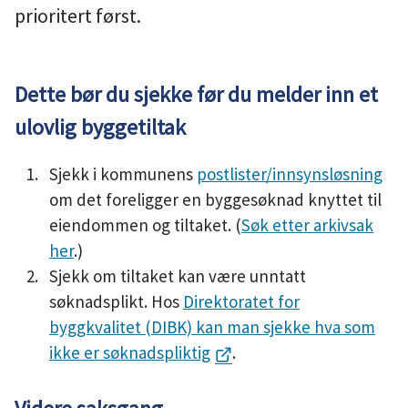
prioritert først.
u
n
Dette bør du sjekke før du melder inn et
e
ulovlig byggetiltak
Sjekk i kommunens
postlister/innsynsløsning
om det foreligger en byggesøknad knyttet til
eiendommen og tiltaket. (
Søk etter arkivsak
her
.)
Sjekk om tiltaket kan være unntatt
søknadsplikt. Hos
Direktoratet for
byggkvalitet (DIBK) kan man sjekke hva som
ikke er søknadspliktig
.