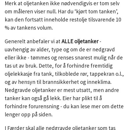
Merk at oljetanken ikke nødvendigvis er tom selv
om måleren viser null. Har du ‘kjørt tom tanken’,
kan den fortsatt inneholde restolje tilsvarende 10
% av tankens volum.
Generelt anbefaler vi at
ALLE oljetanker
-
uavhengig av alder, type og om de er nedgravd
eller ikke - tømmes og renses snarest mulig når de
tas ut av bruk. Dette, for å forhindre fremtidig
oljelekkasje fra tank, tilkoblede rør, tappekran o.l.,
og av hensyn til brannsikkerhet og inneklima.
Nedgravde oljetanker er mest utsatt, men andre
tanker kan også gå lekk. Eier har plikt til å
forhindre forurensning - du kan lese mer om dette
lenger opp på siden.
I Færder skal alle nedgravde oljetanker som tas