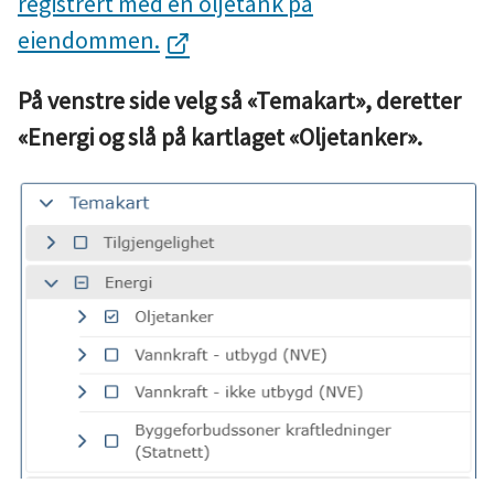
registrert med en oljetank på
eiendommen.
På venstre side velg så «Temakart», deretter
«Energi og slå på kartlaget «Oljetanker».