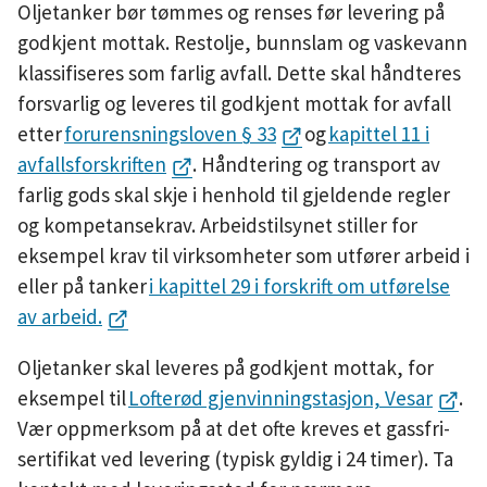
Oljetanker bør tømmes og renses før levering på
godkjent mottak. Restolje, bunnslam og vaskevann
klassifiseres som farlig avfall. Dette skal håndteres
forsvarlig og leveres til godkjent mottak for avfall
etter
forurensningsloven § 33
og
kapittel 11 i
avfallsforskriften
. Håndtering og transport av
farlig gods skal skje i henhold til gjeldende regler
og kompetansekrav. Arbeidstilsynet stiller for
eksempel krav til virksomheter som utfører arbeid i
eller på tanker
i kapittel 29 i forskrift om utførelse
av arbeid.
Oljetanker skal leveres på godkjent mottak, for
eksempel til
Lofterød gjenvinningstasjon, Vesar
.
Vær oppmerksom på at det ofte kreves et gassfri-
sertifikat ved levering (typisk gyldig i 24 timer). Ta