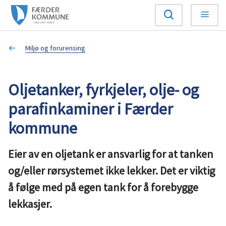
F
Søk
Meny
æ
Du
Miljø og forurensing
r
er
d
Oljetanker, fyrkjeler, olje- og
her:
e
parafinkaminer i Færder
r
kommune
k
Eier av en oljetank er ansvarlig for at tanken
o
og/eller rørsystemet ikke lekker. Det er viktig
å følge med på egen tank for å forebygge
m
lekkasjer.
m