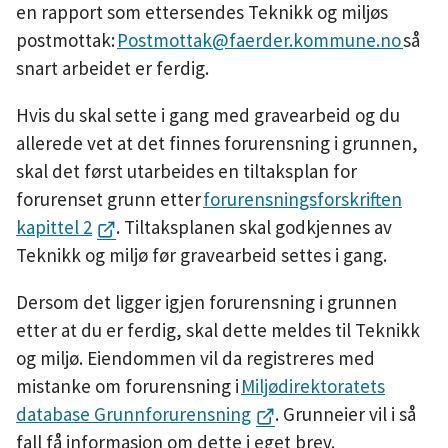
en rapport som ettersendes Teknikk og miljøs
postmottak:
Postmottak@faerder.kommune.no
så
snart arbeidet er ferdig.
Hvis du skal sette i gang med gravearbeid og du
allerede vet at det finnes forurensning i grunnen,
skal det først utarbeides en tiltaksplan for
forurenset grunn etter
forurensningsforskriften
kapittel 2
. Tiltaksplanen skal godkjennes av
Teknikk og miljø før gravearbeid settes i gang.
Dersom det ligger igjen forurensning i grunnen
etter at du er ferdig, skal dette meldes til Teknikk
og miljø. Eiendommen vil da registreres med
mistanke om forurensning i
Miljødirektoratets
database Grunnforurensning
. Grunneier vil i så
fall få informasjon om dette i eget brev.