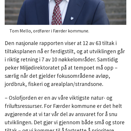
Tom Mello, ordfører i Færder kommune.
Den nasjonale rapporten viser at 12 av 63 tiltak i
tiltaksplanen nå er ferdigstilt, og at utviklingen går
i riktig retning i 7 av 10 nøkkelområder. Samtidig
peker Miljødirektoratet på at tempoet må opp –
særlig når det gjelder fokusområdene avløp,
jordbruk, fiskeri og arealplan/strandsone.
– Oslofjorden er en av våre viktigste natur- og
friluftsressurser. For Færder kommune er det helt
avgjørende at vi tar vår del av ansvaret for å snu
utviklingen. Det gjør vi gjennom både små og store
tiltak – og vi kommer til å fortsette å prioritere