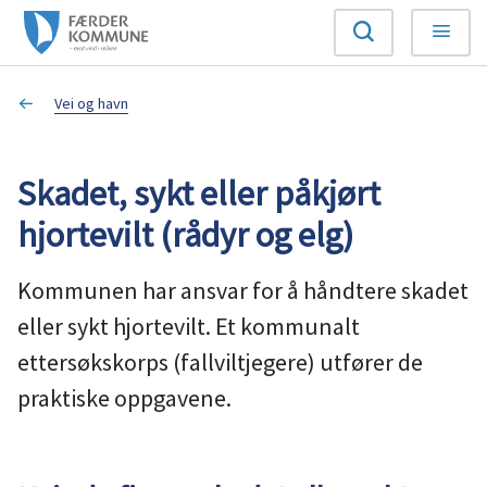
F
Søk
Meny
æ
Du
Vei og havn
r
er
d
Skadet, sykt eller påkjørt
her:
e
hjortevilt (rådyr og elg)
r
Kommunen har ansvar for å håndtere skadet
k
eller sykt hjortevilt. Et kommunalt
ettersøkskorps (fallviltjegere) utfører de
o
praktiske oppgavene.
m
m