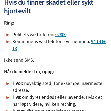
Hvis du finner skadet eller sykt
u
hjortevilt
n
Ring:
e
Politiets vakttelefon:
02800
Kommunens vakttelefon - viltnemnda:
94 14 66
18
Ikke send SMS.
Når du melder fra, oppgi
Hvor:
nøyaktig sted, for eksempel nærmeste
adresse.
Hva:
om dyret er dødt eller levende. Hvis det
har løpt videre, hvilken retning.