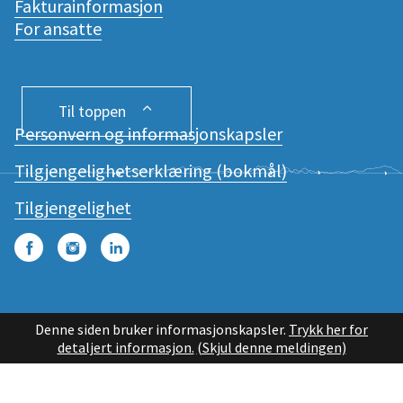
Fakturainformasjon
For ansatte
Til toppen
Personvern og informasjonskapsler
Tilgjengelighetserklæring (bokmål)
Tilgjengelighet
Facebook
Instagram
LinkedIn
Denne siden bruker informasjonskapsler.
Trykk her for
detaljert informasjon.
(Skjul denne meldingen)