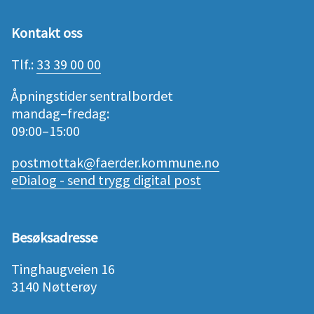
Kontakt oss
Tlf.:
33 39 00 00
Åpningstider sentralbordet
mandag–fredag:
09:00–15:00
postmottak@faerder.kommune.no
eDialog - send trygg digital post
Besøksadresse
Tinghaugveien 16
3140 Nøtterøy