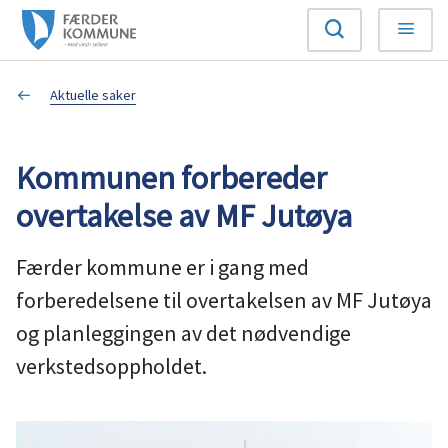
F
Søk
Meny
æ
Du
Aktuelle saker
r
er
d
Kommunen forbereder
her:
e
overtakelse av MF Jutøya
r
Færder kommune er i gang med
k
forberedelsene til overtakelsen av MF Jutøya
og planleggingen av det nødvendige
o
verkstedsoppholdet.
m
m