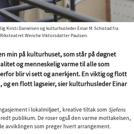
g Kirsti Danielsen og kulturhusleder Einar M. Schistad fra
Riksteatret Wenche Viktorsdatter Paulsen.
kken min på kulturhuset, som står på døgnet
alitet og menneskelig varme til alle som
or blir vi sett og anerkjent. En viktig og flott
 og en flott lagseier, sier kulturhusleder Einar
gasjement i lokalmiljøet, kreative tiltak som
Sjefens
 bredt publikum. De roser også den varme mottakelsen,
le avviklingen som preger hvert arrangement.