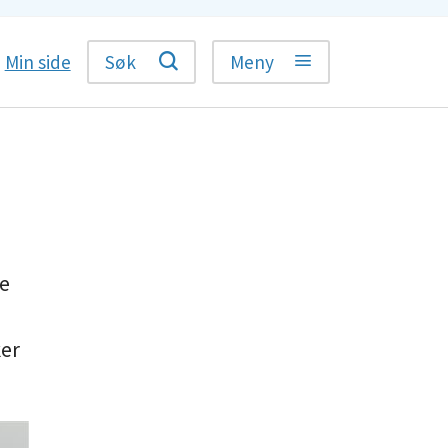
Min side
Søk
Meny
se
ker