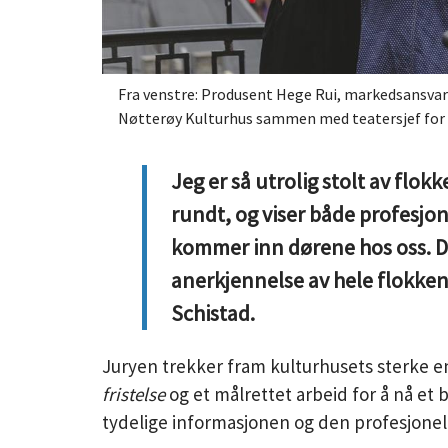
Fra venstre: Produsent Hege Rui, markedsansvarli
Nøtterøy Kulturhus sammen med teatersjef for 
Jeg er så utrolig stolt av flo
rundt, og viser både profesjon
kommer inn dørene hos oss. Derf
anerkjennelse av hele flokken,
Schistad.
Juryen trekker fram kulturhusets sterke en
fristelse
og et målrettet arbeid for å nå et
tydelige informasjonen og den profesjonel