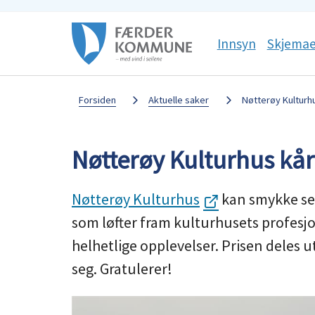
Færder
Sosiale
Innsyn
Skjemae
kommune
media
Du
Forsiden
Aktuelle saker
Nøtterøy Kulturhu
er
Nøtterøy Kulturhus kåre
her:
Nøtterøy Kulturhus
kan smykke seg
som løfter fram kulturhusets profesjo
helhetlige opplevelser. Prisen deles u
seg. Gratulerer!