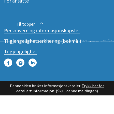
For ansatte
Til toppen
Personvern og informasjonskapsler
Tilgjengelighetserklæring (bokmål)
Tilgjengelighet
Facebook
Instagram
LinkedIn
Denne siden bruker informasjonskapsler.
Trykk her for
detaljert informasjon.
(Skjul denne meldingen)