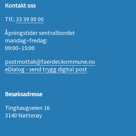
Kontakt oss
Tlf.:
33 39 00 00
Åpningstider sentralbordet
mandag–fredag:
09:00–15:00
postmottak@faerder.kommune.no
eDialog - send trygg digital post
Besøksadresse
Tinghaugveien 16
3140 Nøtterøy