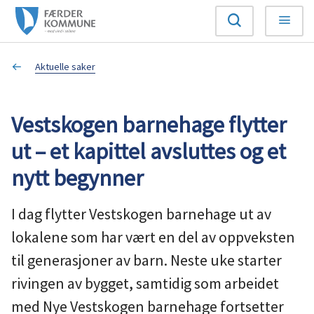
F
Søk
Meny
æ
Du
Aktuelle saker
r
er
d
Vestskogen barnehage flytter
her:
e
ut – et kapittel avsluttes og et
r
nytt begynner
k
I dag flytter Vestskogen barnehage ut av
o
lokalene som har vært en del av oppveksten
til generasjoner av barn. Neste uke starter
m
rivingen av bygget, samtidig som arbeidet
m
med Nye Vestskogen barnehage fortsetter