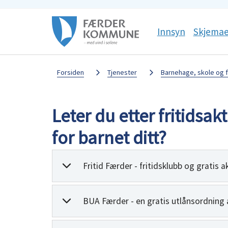
Færder
Sosiale
Innsyn
Skjemae
kommune
media
Du
Forsiden
Tjenester
Barnehage, skole og f
er
Leter du etter fritidsakt
her:
for barnet ditt?
Fritid Færder - fritidsklubb og gratis a
BUA Færder - en gratis utlånsordning av 