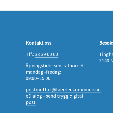
Kontakt oss
Besøk
Tlf.:
33 39 00 00
Tingh
3140 
Åpningstider sentralbordet
mandag–fredag:
09:00–15:00
postmottak@faerder.kommune.no
eDialog - send trygg digital
post