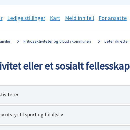
r
Ledige stillinger
Kart
Meld inn feil
For ansatte
amilie
Fritidsaktiviteter og tilbud i kommunen
Leter du etter 
ivitet eller et sosialt fellesskap
ktiviteter
utstyr til sport og friluftsliv