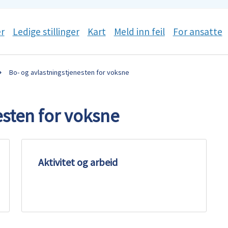
r
Ledige stillinger
Kart
Meld inn feil
For ansatte
Bo- og avlastningstjenesten for voksne
esten for voksne
Aktivitet og arbeid