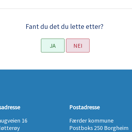
Fant du det du lette etter?
JA
NEI
sadresse
Postadresse
augveien 16
Færder kommune
Nøtterøy
Postboks 250 Borgheim