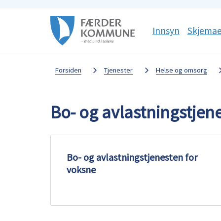
Færder
Sosiale
Innsyn
Skjemae
kommune
media
Du
Forsiden
Tjenester
Helse og omsorg
er
Bo- og avlastningstjen
her:
Bo- og avlastningstjenesten for
voksne