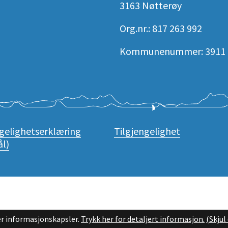
3163 Nøtterøy
Org.nr.: 817 263 992
Kommunenummer: 3911
ngelighetserklæring
Tilgjengelighet
l)
r informasjonskapsler.
Trykk her for detaljert informasjon.
(Skju