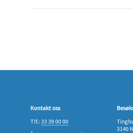
Kontakt oss
Besøk
Tlf.:
33 39 00 00
Tingh
3140 