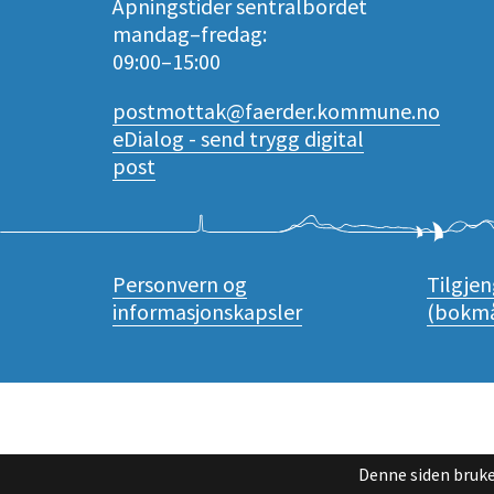
Åpningstider sentralbordet
mandag–fredag:
09:00–15:00
postmottak@faerder.kommune.no
eDialog - send trygg digital
post
Personvern og
Tilgje
informasjonskapsler
(bokmå
Denne siden bruke