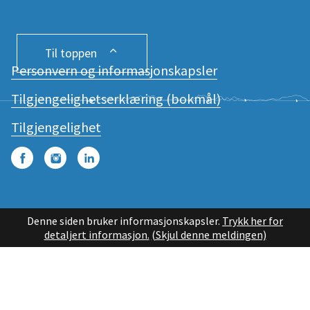
Til toppen
Personvern og informasjonskapsler
Tilgjengelighetserklæring (bokmål)
Tilgjengelighet
Facebook
Instagram
LinkedIn
Denne siden bruker informasjonskapsler.
Trykk her for
detaljert informasjon.
(Skjul denne meldingen)