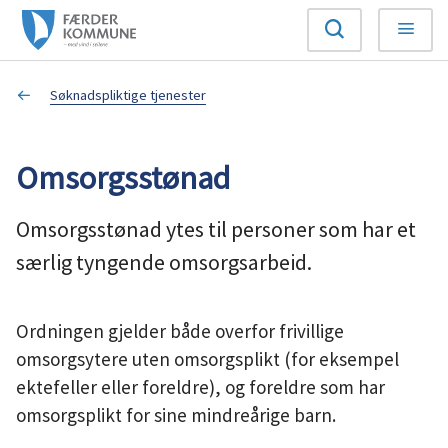
F
Søk
Meny
æ
Du
Søknadspliktige tjenester
r
er
d
Omsorgsstønad
her:
e
Omsorgsstønad ytes til personer som har et
r
særlig tyngende omsorgsarbeid.
k
Ordningen gjelder både overfor frivillige
o
omsorgsytere uten omsorgsplikt (for eksempel
m
ektefeller eller foreldre), og foreldre som har
omsorgsplikt for sine mindreårige barn.
m