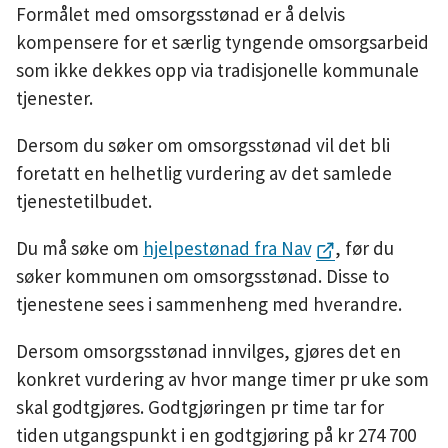
Formålet med omsorgsstønad er å delvis
u
kompensere for et særlig tyngende omsorgsarbeid
n
som ikke dekkes opp via tradisjonelle kommunale
tjenester.
e
Dersom du søker om omsorgsstønad vil det bli
foretatt en helhetlig vurdering av det samlede
tjenestetilbudet.
Du må søke om
hjelpestønad fra Nav
, før du
søker kommunen om omsorgsstønad. Disse to
tjenestene sees i sammenheng med hverandre.
Dersom omsorgsstønad innvilges, gjøres det en
konkret vurdering av hvor mange timer pr uke som
skal godtgjøres. Godtgjøringen pr time tar for
tiden utgangspunkt i en godtgjøring på kr 274 700