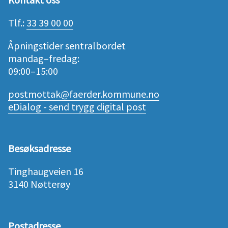
Tlf.:
33 39 00 00
Åpningstider sentralbordet
mandag–fredag:
09:00–15:00
postmottak@faerder.kommune.no
eDialog - send trygg digital post
Besøksadresse
Tinghaugveien 16
3140 Nøtterøy
Postadresse