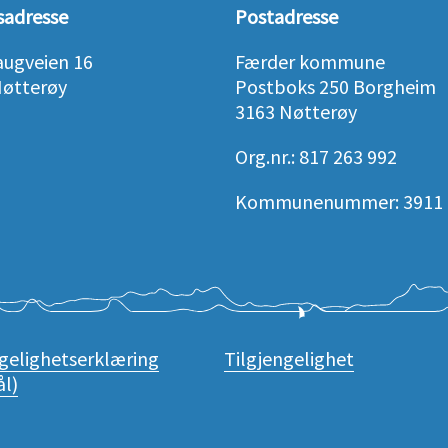
sadresse
Postadresse
augveien 16
Færder kommune
Nøtterøy
Postboks 250 Borgheim
3163 Nøtterøy
Org.nr.: 817 263 992
Kommunenummer: 3911
ngelighetserklæring
Tilgjengelighet
l)