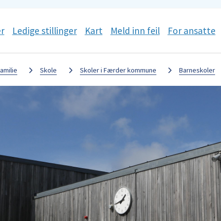
r
Ledige stillinger
Kart
Meld inn feil
For ansatte
amilie
Skole
Skoler i Færder kommune
Barneskoler