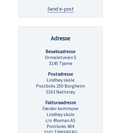
til
Send e-post
Hilde
Marie
Westhagen-
Kirkevold
Adresse
Besøksadresse
Ormeletveien 5
3145 Tjøme
Postadresse
Lindhøy skole
Postboks 250 Borgheim
3163 Nøtterøy
Fakturaadresse
Færder kommune
Lindhøy skole
c/o 4human AS
Postboks 404
3101 TØNSBERG