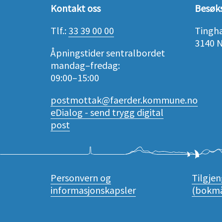
Kontakt oss
Besøk
Tlf.:
33 39 00 00
Tingh
3140 
Åpningstider sentralbordet
mandag–fredag:
09:00–15:00
postmottak@faerder.kommune.no
eDialog - send trygg digital
post
Personvern og
Tilgje
informasjonskapsler
(bokmå