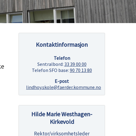
Kontaktinformasjon
Telefon
Sentralbord:
33 39 00 00
ke
Telefon SFO base:
90 70 13 80
E-post
lindhoy.skole@faerder.kommune.no
Hilde Marie Westhagen-
Kirkevold
Rektor/virksomhetsleder