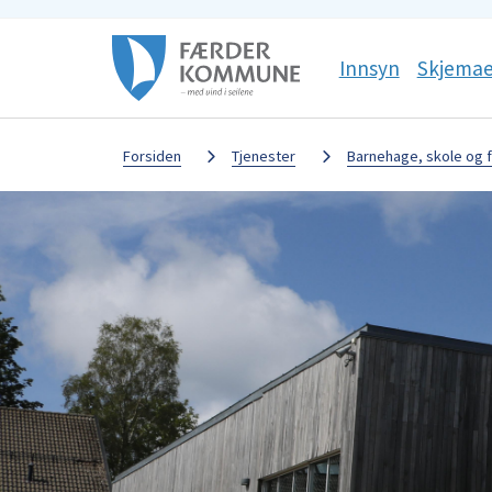
Færder
Sosiale
Innsyn
Skjemae
kommune
media
Du
Forsiden
Tjenester
Barnehage, skole og f
er
her: