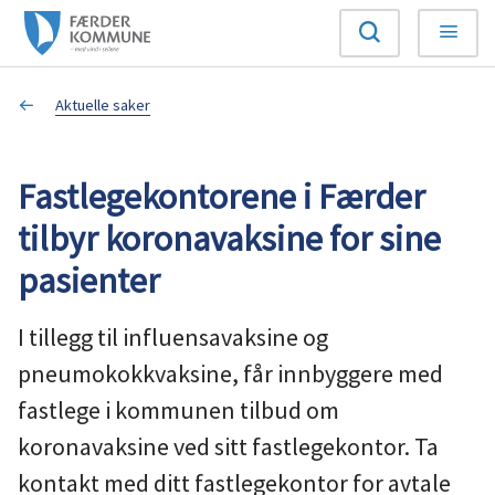
F
Søk
Meny
æ
Du
Aktuelle saker
r
er
d
Fastlegekontorene i Færder
her:
e
tilbyr koronavaksine for sine
r
pasienter
k
I tillegg til influensavaksine og
o
pneumokokkvaksine, får innbyggere med
fastlege i kommunen tilbud om
m
koronavaksine ved sitt fastlegekontor. Ta
m
kontakt med ditt fastlegekontor for avtale