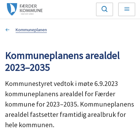
F
Søk
Meny
æ
Du
Kommuneplanen
r
er
d
Kommuneplanens arealdel
her:
e
2023–2035
r
Kommunestyret vedtok i møte 6.9.2023
k
kommuneplanens arealdel for Færder
kommune for 2023–2035. Kommuneplanens
o
arealdel fastsetter framtidig arealbruk for
m
hele kommunen.
m