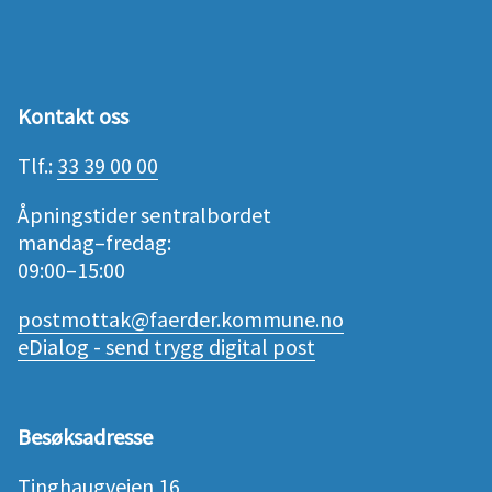
Kontakt oss
Tlf.:
33 39 00 00
Åpningstider sentralbordet
mandag–fredag:
09:00–15:00
postmottak@faerder.kommune.no
eDialog - send trygg digital post
Besøksadresse
Tinghaugveien 16