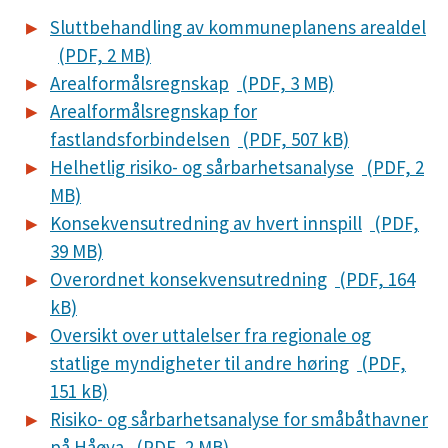
Sluttbehandling av kommuneplanens arealdel
(PDF, 2 MB)
Arealformålsregnskap
(PDF, 3 MB)
Arealformålsregnskap for
fastlandsforbindelsen
(PDF, 507 kB)
Helhetlig risiko- og sårbarhetsanalyse
(PDF, 2
MB)
Konsekvensutredning av hvert innspill
(PDF,
39 MB)
Overordnet konsekvensutredning
(PDF, 164
kB)
Oversikt over uttalelser fra regionale og
statlige myndigheter til andre høring
(PDF,
151 kB)
Risiko- og sårbarhetsanalyse for småbåthavner
på Håøya
(PDF, 2 MB)