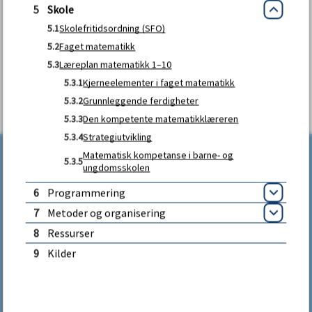
5
Skole
u
Lukk
Fant du det du lette etter?
5.1
Skolefritidsordning (SFO)
n
5.2
Faget matematikk
5.3
Læreplan matematikk 1–10
JA
NEI
e
5.3.1
Kjerneelementer i faget matematikk
5.3.2
Grunnleggende ferdigheter
5.3.3
Den kompetente matematikklæreren
5.3.4
Strategiutvikling
Matematisk kompetanse i barne- og
5.3.5
ungdomsskolen
6
Programmering
Åpne
7
Metoder og organisering
Åpne
8
Ressurser
Kontakt oss
9
Kilder
Tlf.:
33 39 00 00
Åpningstider sentralbordet